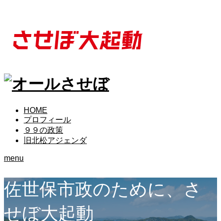
HOME
プロフィール
９９の政策
旧北松アジェンダ
menu
佐世保市政のために、さ
せぼ大起動