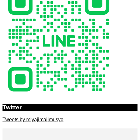
Twitter
Tweets by miyajimajimusyo